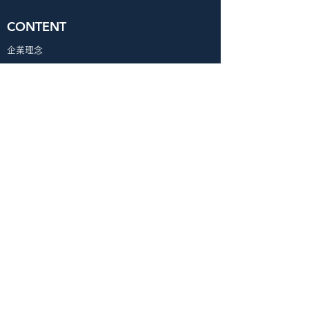
CONTENT
​企業理念
​サービス一覧
​導入事例
​会社概要
採用情報
​プライバシーポリシー
特定商取引法に基づく表示
利用規約
Ⓒ2021 Smart Recruiting Inc.